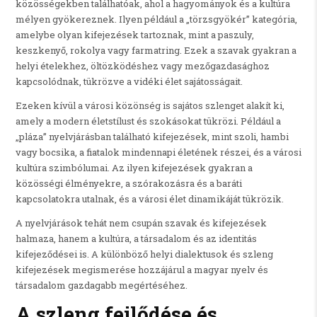
közösségekben találhatóak, ahol a hagyományok és a kultúra
mélyen gyökereznek. Ilyen például a „törzsgyökér” kategória,
amelybe olyan kifejezések tartoznak, mint a paszuly,
keszkenyő, rokolya vagy farmatring. Ezek a szavak gyakran a
helyi ételekhez, öltözködéshez vagy mezőgazdasághoz
kapcsolódnak, tükrözve a vidéki élet sajátosságait.
Ezeken kívül a városi közönség is sajátos szlenget alakít ki,
amely a modern életstílust és szokásokat tükrözi. Például a
„pláza” nyelvjárásban található kifejezések, mint szoli, hambi
vagy bocsika, a fiatalok mindennapi életének részei, és a városi
kultúra szimbólumai. Az ilyen kifejezések gyakran a
közösségi élményekre, a szórakozásra és a baráti
kapcsolatokra utalnak, és a városi élet dinamikáját tükrözik.
A nyelvjárások tehát nem csupán szavak és kifejezések
halmaza, hanem a kultúra, a társadalom és az identitás
kifejeződései is. A különböző helyi dialektusok és szleng
kifejezések megismerése hozzájárul a magyar nyelv és
társadalom gazdagabb megértéséhez.
A szleng fejlődése és