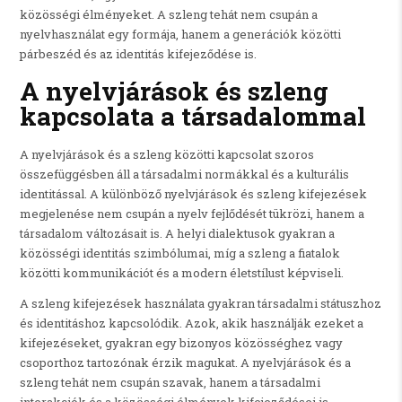
közösségi élményeket. A szleng tehát nem csupán a
nyelvhasználat egy formája, hanem a generációk közötti
párbeszéd és az identitás kifejeződése is.
A nyelvjárások és szleng
kapcsolata a társadalommal
A nyelvjárások és a szleng közötti kapcsolat szoros
összefüggésben áll a társadalmi normákkal és a kulturális
identitással. A különböző nyelvjárások és szleng kifejezések
megjelenése nem csupán a nyelv fejlődését tükrözi, hanem a
társadalom változásait is. A helyi dialektusok gyakran a
közösségi identitás szimbólumai, míg a szleng a fiatalok
közötti kommunikációt és a modern életstílust képviseli.
A szleng kifejezések használata gyakran társadalmi státuszhoz
és identitáshoz kapcsolódik. Azok, akik használják ezeket a
kifejezéseket, gyakran egy bizonyos közösséghez vagy
csoporthoz tartozónak érzik magukat. A nyelvjárások és a
szleng tehát nem csupán szavak, hanem a társadalmi
interakciók és a közösségi élmények kifejeződései is.