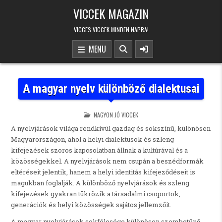
Skip to content
VICCEK MAGAZIN
VICCES VICCEK MINDEN NAPRA!
MENU
A magyar nyelv különböző dialektusai
POSTED IN
NAGYON JÓ VICCEK
A nyelvjárások világa rendkívül gazdag és sokszínű, különösen
Magyarországon, ahol a helyi dialektusok és szleng
kifejezések szoros kapcsolatban állnak a kultúrával és a
közösségekkel. A nyelvjárások nem csupán a beszédformák
eltéréseit jelentik, hanem a helyi identitás kifejeződéseit is
magukban foglalják. A különböző nyelvjárások és szleng
kifejezések gyakran tükrözik a társadalmi csoportok,
generációk és helyi közösségek sajátos jellemzőit.
A magyar nyelvjárások sokfélesége különösen szembetűnő,