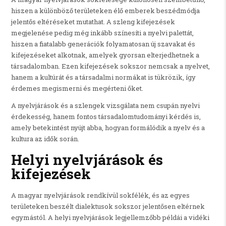
hiszen a különböző területeken élő emberek beszédmódja
jelentős eltéréseket mutathat. A szleng kifejezések
megjelenése pedig még inkább színesíti a nyelvi palettát,
hiszen a fiatalabb generációk folyamatosan új szavakat és
kifejezéseket alkotnak, amelyek gyorsan elterjedhetnek a
társadalomban. Ezen kifejezések sokszor nemcsak a nyelvet,
hanem a kultúrát és a társadalmi normákat is tükrözik, így
érdemes megismerni és megérteni őket.
A nyelvjárások és a szlengek vizsgálata nem csupán nyelvi
érdekesség, hanem fontos társadalomtudományi kérdés is,
amely betekintést nyújt abba, hogyan formálódik a nyelv és a
kultura az idők során.
Helyi nyelvjárások és
kifejezések
A magyar nyelvjárások rendkívül sokfélék, és az egyes
területeken beszélt dialektusok sokszor jelentősen eltérnek
egymástól. A helyi nyelvjárások legjellemzőbb példái a vidéki