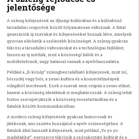
jelentősége
A szleng kifejezések az ifjúsági kultúrában és a különböző
társadalmi csoportok között folyamatosan változnak. A fiatal
generációk új szavakat és kifejezéseket hoznak létre, amelyek
gyorsan elérhetik a szélesebb közönséget. A szleng gyakran
tükrözi a társadalmi változásokat és a technológiai fejlődést,
hiszen az új médiák, mint a közösségi hálók és a
mobiltelefonok, nagy hatással vannak a nyelvhasználatra.
Például a „B-közép” szlengben található kifejezések, mint mí,
börszdéj vagy biör, a zenei kultúra és a koncertélmények
világából merítenek. Ezek a szavak nem csupán a zenei stílust,
hanem a közönség identitását is meghatározzák. A szleng tehát
fontos szerepet játszik a közösség összetartásában és a
fiatalok közötti kommunikációban.
A modern szleng kifejezések gyakran humorosak és
játékosak, ami szintén hozzájárul a nyelv színességéhez. A
fiatalok által használt kifejezések, mint például „Yo yo yo
madafakka!”, egyszerre tükrözik a szórakoztató kultúrát és a