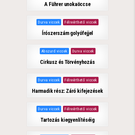
A Führer unokaöccse
Posted in
Durva viccek
Félreérthető viccek
Írószerszám golyófejjel
Posted in
Abszurd viccek
Durva viccek
Cirkusz és Törvényhozás
Posted in
Durva viccek
Félreérthető viccek
Harmadik rész: Záró kifejezések
Posted in
Durva viccek
Félreérthető viccek
Tartozás kiegyenlítéséig