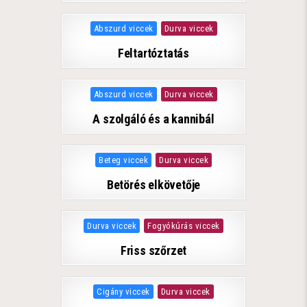
Posted in
Abszurd viccek
Durva viccek
Feltartóztatás
Posted in
Abszurd viccek
Durva viccek
A szolgáló és a kannibál
Posted in
Beteg viccek
Durva viccek
Betörés elkövetője
Posted in
Durva viccek
Fogyókúrás viccek
Friss szőrzet
Posted in
Cigány viccek
Durva viccek