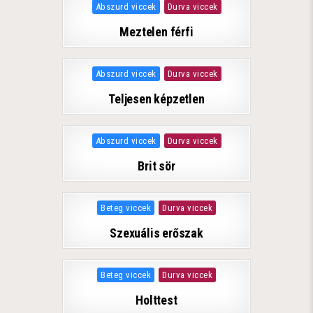
Posted in
Abszurd viccek
Durva viccek
Meztelen férfi
Posted in
Abszurd viccek
Durva viccek
Teljesen képzetlen
Posted in
Abszurd viccek
Durva viccek
Brit sör
Posted in
Beteg viccek
Durva viccek
Szexuális erőszak
Posted in
Beteg viccek
Durva viccek
Holttest