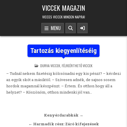
Skip to content
VICCEK MAGAZIN
VICCES VICCEK MINDEN NAPRA!
MENU
Tartozás kiegyenlítéséig
POSTED IN
DURVA VICCEK
,
FÉLREÉRTHETŐ VICCEK
– Tudnál nekem fizetésig kölcsönadni egy kis pénzt? – kérdezi
az egyik skót a másiktól. – Szívesen adnék, de sajnos sosem
hordok magamnál készpénzt. – Értem. És otthon hogy áll a
helyzet? – Köszönöm, otthon mindenki jól van…
Bejegyzés navigáció
Kenyérdarabkák →
← Harmadik rész: Záró kifejezések