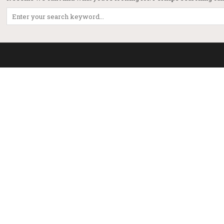
Search for: