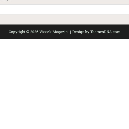
Copyright © 2026 Viccek Magazin
Design by ThemesDNA.com