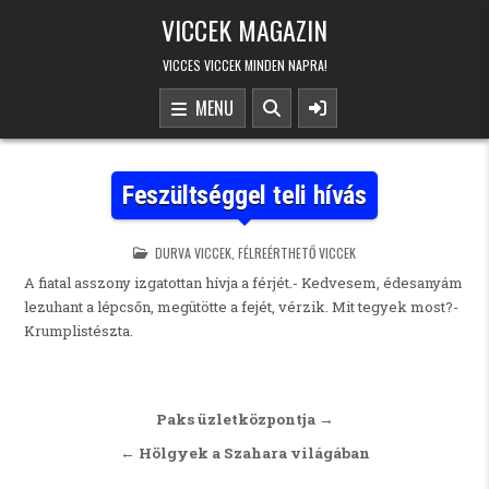
Skip to content
VICCEK MAGAZIN
VICCES VICCEK MINDEN NAPRA!
MENU
Feszültséggel teli hívás
POSTED IN
DURVA VICCEK
,
FÉLREÉRTHETŐ VICCEK
A fiatal asszony izgatottan hívja a férjét.- Kedvesem, édesanyám
lezuhant a lépcsőn, megütötte a fejét, vérzik. Mit tegyek most?-
Krumplistészta.
Bejegyzés navigáció
Paks üzletközpontja →
← Hölgyek a Szahara világában