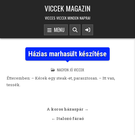
Skip to content
VICCEK MAGAZIN
VICCES VICCEK MINDEN NAPRA!
MENU
Házias marhasült készítése
POSTED IN
NAGYON JÓ VICCEK
Étteremben: – Kérek egy steak-et, parasztosan. – Itt van,
tessék.
Bejegyzés navigáció
A koros házaspár →
← Italozó fáraó