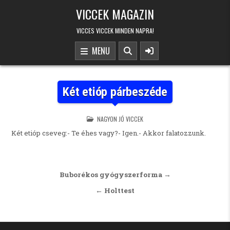
Skip to content
VICCEK MAGAZIN
VICCES VICCEK MINDEN NAPRA!
MENU
Két etióp párbeszéde
POSTED IN
NAGYON JÓ VICCEK
Két etióp cseveg:- Te éhes vagy?- Igen.- Akkor falatozzunk.
Bejegyzés navigáció
Buborékos gyógyszerforma →
← Holttest