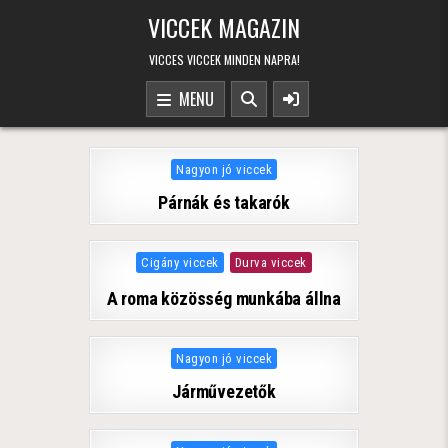
Skip to content
VICCEK MAGAZIN
VICCES VICCEK MINDEN NAPRA!
MENU
Posted in
Nagyon jó viccek
Párnák és takarók
Posted in
Cigány viccek
Durva viccek
A roma közösség munkába állna
Posted in
Nagyon jó viccek
Járművezetők