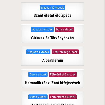
Posted in
Nagyon jó viccek
Szent életet élő apáca
Posted in
Abszurd viccek
Durva viccek
Cirkusz és Törvényhozás
Posted in
Csajozós viccek
Férj-feleség viccek
A partnerem
Posted in
Durva viccek
Félreérthető viccek
Harmadik rész: Záró kifejezések
Posted in
Durva viccek
Félreérthető viccek