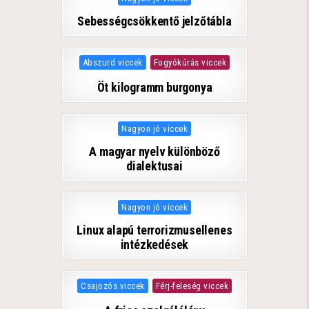
Sebességcsökkentő jelzőtábla
Posted in
Abszurd viccek
Fogyókúrás viccek
Öt kilogramm burgonya
Posted in
Nagyon jó viccek
A magyar nyelv különböző
dialektusai
Posted in
Nagyon jó viccek
Linux alapú terrorizmusellenes
intézkedések
Posted in
Csajozós viccek
Férj-feleség viccek