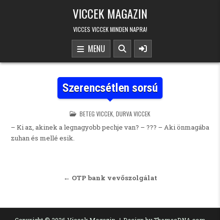
Skip to content
VICCEK MAGAZIN
VICCES VICCEK MINDEN NAPRA!
MENU
Szerencsétlen sorsú
POSTED IN
BETEG VICCEK
,
DURVA VICCEK
– Ki az, akinek a legnagyobb pechje van? – ??? – Aki önmagába
zuhan és mellé esik.
Bejegyzés navigáció
← OTP bank vevőszolgálat