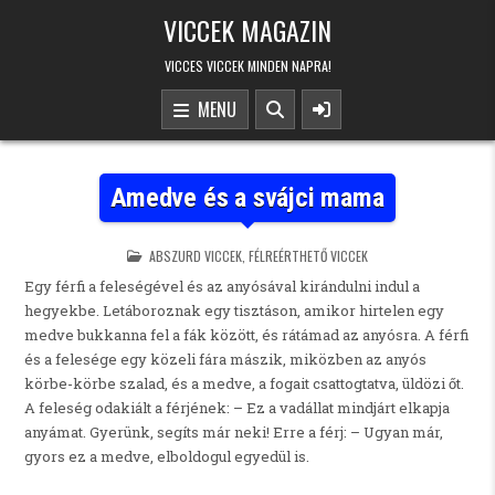
Skip to content
VICCEK MAGAZIN
VICCES VICCEK MINDEN NAPRA!
MENU
Amedve és a svájci mama
POSTED IN
ABSZURD VICCEK
,
FÉLREÉRTHETŐ VICCEK
Egy férfi a feleségével és az anyósával kirándulni indul a
hegyekbe. Letáboroznak egy tisztáson, amikor hirtelen egy
medve bukkanna fel a fák között, és rátámad az anyósra. A férfi
és a felesége egy közeli fára mászik, miközben az anyós
körbe-körbe szalad, és a medve, a fogait csattogtatva, üldözi őt.
A feleség odakiált a férjének: – Ez a vadállat mindjárt elkapja
anyámat. Gyerünk, segíts már neki! Erre a férj: – Ugyan már,
gyors ez a medve, elboldogul egyedül is.