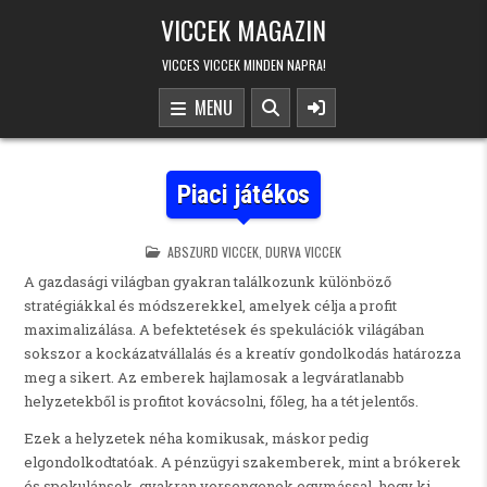
Skip to content
VICCEK MAGAZIN
VICCES VICCEK MINDEN NAPRA!
MENU
Piaci játékos
POSTED IN
ABSZURD VICCEK
,
DURVA VICCEK
A gazdasági világban gyakran találkozunk különböző
stratégiákkal és módszerekkel, amelyek célja a profit
maximalizálása. A befektetések és spekulációk világában
sokszor a kockázatvállalás és a kreatív gondolkodás határozza
meg a sikert. Az emberek hajlamosak a legváratlanabb
helyzetekből is profitot kovácsolni, főleg, ha a tét jelentős.
Ezek a helyzetek néha komikusak, máskor pedig
elgondolkodtatóak. A pénzügyi szakemberek, mint a brókerek
és spekulánsok, gyakran versengenek egymással, hogy ki