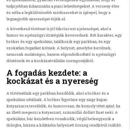
tudja jobban kihasználni a piaci lehetőségeket. A verseny éles
és néha a legkülönösebb módszereket is igényel, hogy a
legnagyobb nyereséget érjék el.
A következő történet is jól tükrözi ezt a jelenséget, ahol a
humor és a pénzügyi stratégiák keverednek. Két karakter, egy
bróker és egy spekuláns, találkozik egy parkban, és egy
szokatlan fogadást kötnek. A helyzet, amelybe kerülnek,
nemcsak mulatságos, hanem elgondolkodtató is a pénzügyi
döntéseik és a kockázatvállalás szempontjából.
A fogadás kezdete: a
kockázat és a nyereség
A történetünk egy parkban kezdődik, ahol a bróker és a
spekuláns sétálnak. A bróker figyelme egy nagy kupac
kutyaszarra terelődik, és humorosan, de komoly tétet ajánl: ha
az illető megeszi a kutyaszart, százmillió dollárt fizet neki. A
spekuláns, bár kezdetben vonakodik, végül beleegyezik a
dologba, hiszen a kilátásba helyezett összeg rendkívül csábító.