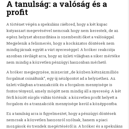
A tanulság: a valóság és a
profit
A történet végén a spekuláns ráébred, hogy a két kupac
kutyaszart megevésével nemcsak hogy nem kerestek, de az
egész helyzet abszurditása is szembesíti őket a valósággal.
Megjelenik a felismerés, hogy a kockázatos döntések nem
mindig járnak együtt a várt nyereséggel. A bróker reakciója
azonban rávilágít arra, hogy az üzleti világban a siker mértéke
nem mindig a közvetlen pénzügyi haszonban mérhető.
A bróker megjegyzése, miszerint „de közben kétszázmilliós
forgalmat csináltunk”, egy új nézőpontot ad a helyzethez. Az
üzleti világban a tranzakciók és a forgalom mennyisége is
fontos tényező, amely mögött nem mindig áll a nyereség. A két
férfi között sürgős váltás történik: a közvetlen profit helyett a
forgalom és a tranzakciók mennyisége kerül a középpontba.
Ez a tanulság arra is figyelmeztet, hogy a pénzügyi döntések
nemcsak a közvetlen haszonról szólnak, hanem a piaci
mozgások és trendek megértéséről is. A bróker és a spekuláns