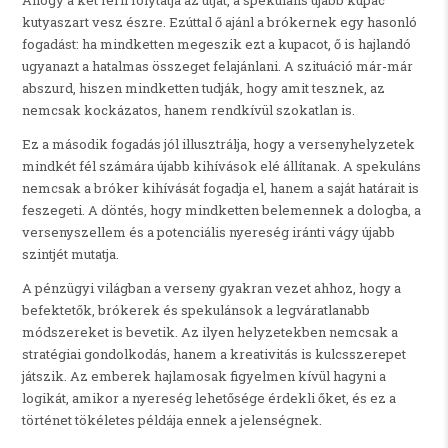
Ahogy a két férfi folytatja az útját, a spekuláns újabb kupac
kutyaszart vesz észre. Ezúttal ő ajánl a brókernek egy hasonló
fogadást: ha mindketten megeszik ezt a kupacot, ő is hajlandó
ugyanazt a hatalmas összeget felajánlani. A szituáció már-már
abszurd, hiszen mindketten tudják, hogy amit tesznek, az
nemcsak kockázatos, hanem rendkívül szokatlan is.
Ez a második fogadás jól illusztrálja, hogy a versenyhelyzetek
mindkét fél számára újabb kihívások elé állítanak. A spekuláns
nemcsak a bróker kihívását fogadja el, hanem a saját határait is
feszegeti. A döntés, hogy mindketten belemennek a dologba, a
versenyszellem és a potenciális nyereség iránti vágy újabb
szintjét mutatja.
A pénzügyi világban a verseny gyakran vezet ahhoz, hogy a
befektetők, brókerek és spekulánsok a legváratlanabb
módszereket is bevetik. Az ilyen helyzetekben nemcsak a
stratégiai gondolkodás, hanem a kreativitás is kulcsszerepet
játszik. Az emberek hajlamosak figyelmen kívül hagyni a
logikát, amikor a nyereség lehetősége érdekli őket, és ez a
történet tökéletes példája ennek a jelenségnek.