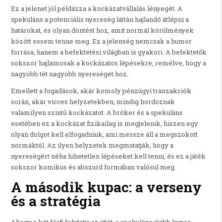
Ez a jelenet jól példázza a kockázatvállalás lényegét. A
spekuláns a potenciális nyereség láttán hajlandó átlépni a
határokat, és olyan döntést hoz, amit normál körülmények
között sosem tenne meg. Ez a jelenség nemcsak a humor
forrása, hanem a befektetési világban is gyakori. A befektetők
sokszor hajlamosak a kockázatos lépésekre, remélve, hogy a
nagyobb tét nagyobb nyereséget hoz.
Emellett a fogadások, akár komoly pénzügyi tranzakciók
során, akár vicces helyzetekben, mindig hordoznak
valamilyen szintű kockázatot. A bróker és a spekuláns
esetében ez a kockázat fizikailag is megjelenik, hiszen egy
olyan dolgot kell elfogadniuk, ami messze áll a megszokott
normáktól. Az ilyen helyzetek megmutatják, hogy a
nyereségért néha hihetetlen lépéseket kell tenni, és ez a játék
sokszor komikus és abszurd formában valósul meg.
A második kupac: a verseny
és a stratégia