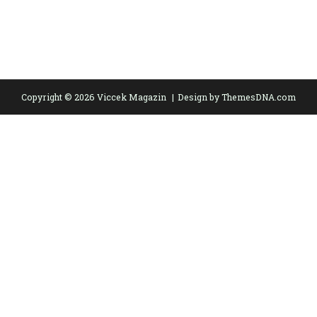
Copyright © 2026 Viccek Magazin
Design by ThemesDNA.com