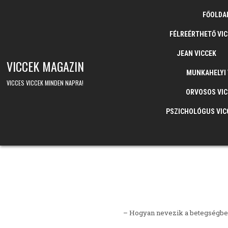
Skip to content
FŐOLDA
FÉLREÉRTHETŐ VI
JEAN VICCEK
VICCEK MAGAZIN
MUNKAHELYI 
VICCES VICCEK MINDEN NAPRA!
ORVOSOS VIC
PSZICHOLÓGUS VIC
– Hogyan nevezik a betegségben