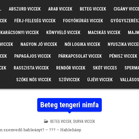
L
ABSZURD VICCEK
ARAB VICCEK
BETEG VICCEK
CIGÁNY VICC
CCEK
FÉRJ-FELESÉG VICCEK
FOGYÓKÚRÁS VICCEK
GYÓGYSZERÉSZ
KARÁCSONYI VICCEK
KÖNYVELŐ VICCEK
MACSKÁS VICCEK
MAJM
VICCEK
NAGYON JÓ VICCEK
NŐI LOGIKA VICCEK
NYUSZIKA VICCE
CEK
PAPAGÁJOS VICCEK
PÁRKAPCSOLAT VICCEK
PÉNISZ VICCEK
CEK
RASSZISTA VICCEK
RENDŐR VICCEK
SKÓT VICCES
SPERMA
SZŐKE NŐS VICCEK
SZÓVICCEK
ÚJÉVI VICCEK
VALLÁSOS
Beteg tengeri nimfa
POSTED IN
BETEG VICCEK
,
DURVA VICCEK
 szenvedő hableányt? – ??? – Hablehány.