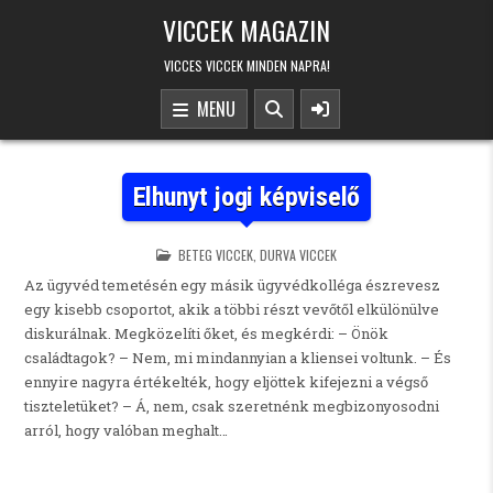
Skip to content
VICCEK MAGAZIN
VICCES VICCEK MINDEN NAPRA!
MENU
Elhunyt jogi képviselő
POSTED IN
BETEG VICCEK
,
DURVA VICCEK
Az ügyvéd temetésén egy másik ügyvédkolléga észrevesz
egy kisebb csoportot, akik a többi részt vevőtől elkülönülve
diskurálnak. Megközelíti őket, és megkérdi: – Önök
családtagok? – Nem, mi mindannyian a kliensei voltunk. – És
ennyire nagyra értékelték, hogy eljöttek kifejezni a végső
tiszteletüket? – Á, nem, csak szeretnénk megbizonyosodni
arról, hogy valóban meghalt…