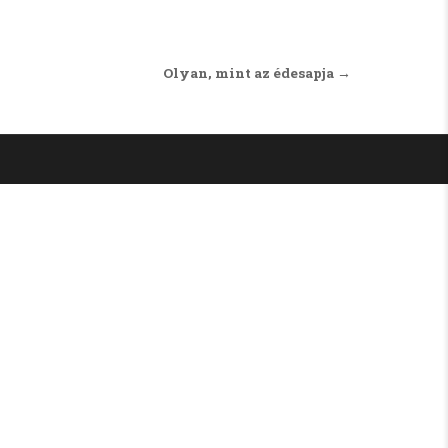
Olyan, mint az édesapja →