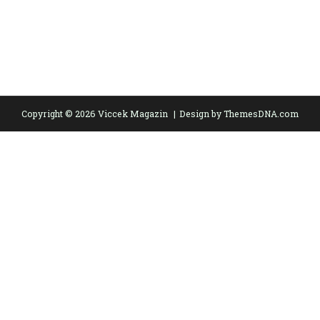
Copyright © 2026 Viccek Magazin
Design by ThemesDNA.com