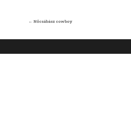
Bejegyzés navigáció
← Nőcsábász cowboy