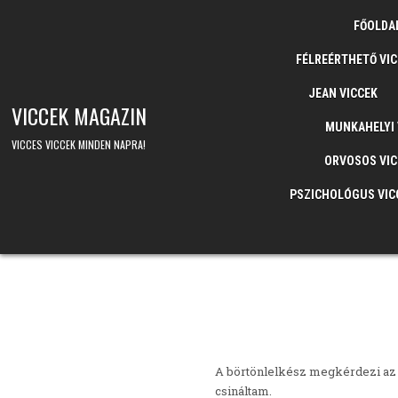
Skip to content
FŐOLDA
FÉLREÉRTHETŐ VI
JEAN VICCEK
VICCEK MAGAZIN
MUNKAHELYI 
VICCES VICCEK MINDEN NAPRA!
ORVOSOS VIC
PSZICHOLÓGUS VIC
A börtönlelkész megkérdezi az el
csináltam.