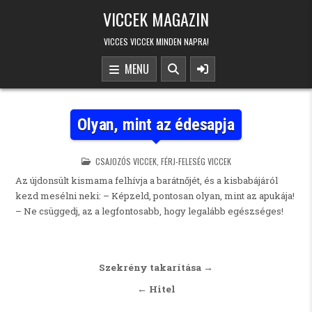
Skip to content
VICCEK MAGAZIN
VICCES VICCEK MINDEN NAPRA!
MENU
Olyan, mint az édesapja
POSTED IN
CSAJOZÓS VICCEK
,
FÉRJ-FELESÉG VICCEK
Az újdonsült kismama felhívja a barátnőjét, és a kisbabájáról
kezd mesélni neki: – Képzeld, pontosan olyan, mint az apukája!
– Ne csüggedj, az a legfontosabb, hogy legalább egészséges!
Bejegyzés navigáció
Szekrény takarítása →
← Hitel